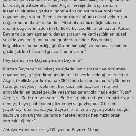
biri olduğunu ifade etti. Yusuf Akgül mesajında, bayramların
insanları bir araya getiren, gönülleri yakınlaştıran ve toplumsal
dayanışmayı artıran önemli zamanlar olduğuna dikkat çekerek şu
değerlendirmelerde bulundu: “Millet olarak bizi güçlü kılan en
önemli değerlerimizden biri birlik ve beraberlik ruhumuzdur. Kurban
Bayramı da paylaşmanın, dayanışmanın ve kardeşliğin en güzel
şekilde yaşandığı müstesna günlerden biridir. Bayramlar;
kırgınlıkların sona erdiği, gönüllerin birleştiği ve manevi iklimin en
güçlü şekilde hissedildiği özel zamanlardır.”
Paylaşmanın ve Dayanışmanın Bayramı”
Kurban Bayramı’nın ihtiyaç sahiplerini hatırlamanın ve toplumsal
dayanışmayı güçlendirmenin önemli bir vesilesi olduğunu belirten
Akgül, özellikle yardımlaşma kültürünün korunmasının büyük önem
taşıdığını söyledi. Toplumun her kesiminin bayramın manevi
atmosferini en güzel şekilde yaşaması gerektiğini ifade eden Yusuf
Akgül, şu ifadelere yer verdi: “Bu özel günlerde büyüklerimizi ziyaret
etmeyi, ihtiyaç sahiplerini gözetmeyi ve paylaşma kültürünü
yaşatmayı unutmamalıyız. Bayramın ruhuna uygun şekilde sevgi,
saygı ve dayanışma içerisinde hareket etmek hepimizin ortak
sorumluluğudur.”
Antalya Ekonomisi ve İş Dünyasına Bayram Mesajı