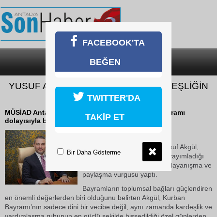
FACEBOOK'TA
BEĞEN
SON DAKİKA
KATEGORİLER
YUSUF AKGÜL: "BAYRAMLAR, KARDEŞLİĞİN
EN GÜÇLÜ YANSIMASIDIR"
TWITTER'DA
MÜSİAD Antalya Başkanı Yusuf Akgül, Kurban Bayramı
TAKİP ET
dolayısıyla bir mesaj yayımladı.
26 Mayıs 2026 Salı 14:29
MÜSİAD Antalya Başkanı Yusuf Akgül,
Bir Daha Gösterme
Kurban Bayramı dolayısıyla yayımladığı
mesajında birlik, beraberlik, dayanışma ve
paylaşma vurgusu yaptı.
Bayramların toplumsal bağları güçlendiren
en önemli değerlerden biri olduğunu belirten Akgül, Kurban
Bayramı’nın sadece dini bir vecibe değil, aynı zamanda kardeşlik ve
yardımlaşma ruhunun en güçlü şekilde hissedildiği özel günlerden