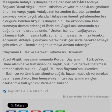
Mesajında Antalya iş dünyasına da değinen MÜSİAD Antalya
Başkanı Yusuf Akgül, üretim, istihdam ve yatırım odaklı çalışmaların
önemine vurgu yaptı. Antalya’nın turizmden ticarete, tarımdan
sanayiye kadar birçok alanda Türkiye’nin önemli şehirlerinden biri
olduğunu belirten Akgül, iş dünyasının ülke ekonomisine katkı
sunmaya devam edeceğini ifade etti. Akgül açıklamasında şu
değerlendirmelerde bulundu: “Üreten, istihdam sağlayan ve
ülkemizin kalkınmasına katkı sunan tüm iş insanlarımıza teşekkür
ediyorum. Antalya iş dünyası olarak birlik içerisinde hareket etmeye,
şehrimize ve ülkemize değer katmaya devam edeceğiz.”
“Bayramın Huzur ve Bereket Getirmesini Diliyorum”
Yusuf Akgül, mesajının sonunda Kurban Bayramı’nın Türkiye’ye,
İslam alemine ve tüm insanlığa sağlık, huzur ve bereket getirmesi
temennisinde bulundu. Akgül, “Kurban Bayramı’nın ülkemize,
milletimize ve tüm İslam alemine sağlık, huzur, mutluluk ve bereket
getirmesini diliyor; tüm hemşehrilerimizin bayramını en içten
dileklerimle kutluyorum” ifadelerini kullandı.
Kaynak: HABER MERKEZİ
Bu haber toplam 1049 defa okunmuştur