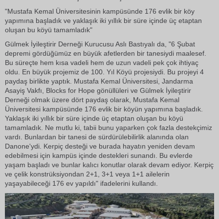
"Mustafa Kemal Üniversitesinin kampüsünde 176 evlik bir köy
yapımına başladık ve yaklaşık iki yıllık bir süre içinde üç etaptan
oluşan bu köyü tamamladık"
Gülmek İyileştirir Derneği Kurucusu Aslı Bastıyalı da, "6 Şubat
depremi gördüğümüz en büyük afetlerden bir tanesiydi maalesef.
Bu süreçte hem kısa vadeli hem de uzun vadeli pek çok ihtiyaç
oldu. En büyük projemiz de 100. Yıl Köyü projesiydi. Bu projeyi 4
paydaş birlikte yaptık. Mustafa Kemal Üniversitesi, Jandarma
Asayiş Vakfı, Blocks for Hope gönüllüleri ve Gülmek İyileştirir
Derneği olmak üzere dört paydaş olarak, Mustafa Kemal
Üniversitesi kampüsünde 176 evlik bir köyün yapımına başladık.
Yaklaşık iki yıllık bir süre içinde üç etaptan oluşan bu köyü
tamamladık. Ne mutlu ki, tabii bunu yaparken çok fazla destekçimiz
vardı. Bunlardan bir tanesi de sürdürülebilirlik alanında olan
Danone'ydi. Kerpiç desteği ve burada hayatın yeniden devam
edebilmesi için kampüs içinde destekleri sunandı. Bu evlerde
yaşam başladı ve bunlar kalıcı konutlar olarak devam ediyor. Kerpiç
ve çelik konstrüksiyondan 2+1, 3+1 veya 1+1 ailelerin
yaşayabileceği 176 ev yapıldı" ifadelerini kullandı.