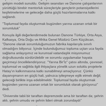
gelişim modeli sunuldu. Gelişim seansları ve Danone çalışanlarının
yürüttüğü birebir mentorluk süreçleriyle gençlerin potansiyellerini
keşfetmelerine ve geleceğe daha güçlü hazırlanmalarına katkı
sağlandı.
"Toplumsal fayda oluşturmak bugünden yarına uzanan ortak bir
sorumluluk"
Konuyla ilgili değerlendirmede bulunan Danone Türkiye, Orta Asya,
Kafkasya, Orta Doğu ve Afrika Genel Müdürü Cem Küçükcan,
"Danone olarak sorumluluğumuzun fabrika kapılarıyla sınırlı
olmadığını biliyoruz. İçinde bulunduğumuz topluma uçtan uca fayda
sağlama anlayışımız ve kurumsal vatandaşlık misyonumuz
doğrultusunda sürdürülebilir ve sorumlu uygulamalar hayata
geçirmeyi önceliklendiriyoruz. "Yarına Bir'İz" çatısı altında, çevresel,
toplumsal ve sağlıkla ilgili ihtiyaçlara yönelik uzun soluklu projelerle
Hatay'ın kalkınmasına katkı sunabilmeyi amaçlıyoruz. Çünkü
dayanışmanın en güçlü hali, yalnızca iyileşmeye eşlik etmek değil;
geleceği birlikte inşa edebilmektir. Toplumsal fayda oluşturmak
bugünden yarına uzanan ortak bir sorumluluk olarak görüyoruz"
dedi.
"Üniversite tabii bir taraftan depremzede ama bir taraftan da; şehrin
aklı, şehrin umudu ve şehrin lideri olmak zorundaydı"