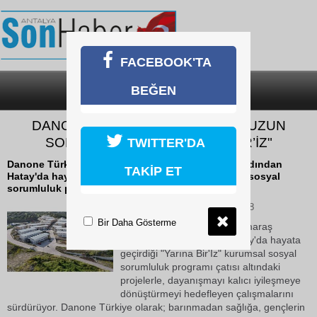
FACEBOOK'TA
BEĞEN
SON DAKİKA
KATEGORİLER
DANONE TÜRKİYE’DEN HATAY’A UZUN
SOLUKLU DESTEK "YARINA BİR’İZ"
TWITTER'DA
Danone Türkiye, Kahramanmaraş depremlerinin ardından
TAKİP ET
Hatay'da hayata geçirdiği "Yarına Bir'İz" kurumsal sosyal
sorumluluk programı çatısı altındaki projelerle,...
08 Haziran 2026 Pazartesi 09:48
Bir Daha Gösterme
Danone Türkiye, Kahramanmaraş
depremlerinin ardından Hatay'da hayata
geçirdiği "Yarına Bir'İz" kurumsal sosyal
sorumluluk programı çatısı altındaki
projelerle, dayanışmayı kalıcı iyileşmeye
dönüştürmeyi hedefleyen çalışmalarını
sürdürüyor. Danone Türkiye olarak; barınmadan sağlığa, gençlerin