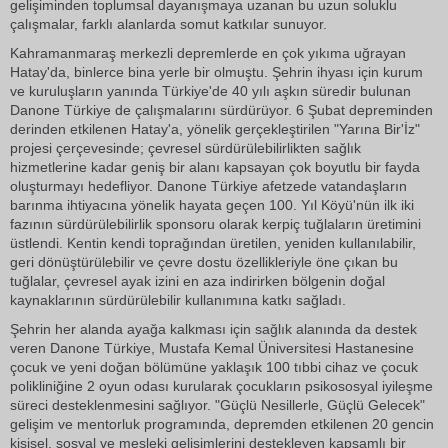
gelişiminden toplumsal dayanışmaya uzanan bu uzun soluklu
çalışmalar, farklı alanlarda somut katkılar sunuyor.
Kahramanmaraş merkezli depremlerde en çok yıkıma uğrayan
Hatay'da, binlerce bina yerle bir olmuştu. Şehrin ihyası için kurum
ve kuruluşların yanında Türkiye'de 40 yılı aşkın süredir bulunan
Danone Türkiye de çalışmalarını sürdürüyor. 6 Şubat depreminden
derinden etkilenen Hatay'a, yönelik gerçekleştirilen "Yarına Bir'İz"
projesi çerçevesinde; çevresel sürdürülebilirlikten sağlık
hizmetlerine kadar geniş bir alanı kapsayan çok boyutlu bir fayda
oluşturmayı hedefliyor. Danone Türkiye afetzede vatandaşların
barınma ihtiyacına yönelik hayata geçen 100. Yıl Köyü'nün ilk iki
fazının sürdürülebilirlik sponsoru olarak kerpiç tuğlaların üretimini
üstlendi. Kentin kendi toprağından üretilen, yeniden kullanılabilir,
geri dönüştürülebilir ve çevre dostu özellikleriyle öne çıkan bu
tuğlalar, çevresel ayak izini en aza indirirken bölgenin doğal
kaynaklarının sürdürülebilir kullanımına katkı sağladı.
Şehrin her alanda ayağa kalkması için sağlık alanında da destek
veren Danone Türkiye, Mustafa Kemal Üniversitesi Hastanesine
çocuk ve yeni doğan bölümüne yaklaşık 100 tıbbi cihaz ve çocuk
polikliniğine 2 oyun odası kurularak çocukların psikososyal iyileşme
süreci desteklenmesini sağlıyor. "Güçlü Nesillerle, Güçlü Gelecek"
gelişim ve mentorluk programında, depremden etkilenen 20 gencin
kişisel, sosyal ve mesleki gelişimlerini destekleyen kapsamlı bir