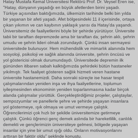
Hatay Mustafa Kemal Üniversitesi Rektörü Prof. Dr. Veysel Eren ise,
"Hatay, dünyanın yaşadığı en büyük afetlerden birini yaşadı.
Türkiye açısından baktığımızda, ülkemizin tarihinde belki bin yılda
bir yaşanan bir afeti yaşadı. Afet bölgesindeki 11 il içerisinde, ortaya
çıkan yıkımın ve can kaybının yaklaşık yarısı da Hatay'da yaşandı.
Üniversitemiz de faaliyetlerini böyle bir şehirde yürütüyor. Üniversite
tabii bir taraftan depremzede ama bir taraftan da; şehrin aklı, şehrin
umudu ve şehrin lideri olmak zorundaydı. Çünkü insan sermayesi
üniversitede bulunuyor. Hem mühendislik ve mimarlık alanında hem
sosyoloji, psikoloji ve sağlık alanında üniversite, şehrin öncüsü ve
yol göstericisi olmak durumundaydı. Üniversitede depremin ilk
gününden itibaren sabah kalktığımızda şehirdeki bütün hastaneler
yıkılmıştı. Tek faaliyet gösteren sağlık hizmeti veren hastane
üniversite hastanemizdi. Daha sonraki süreçte ise hasar tespit
çalışmalarından yeniden inşa ve ihya faaliyetlerine, toplumun
iyileşmesinden ekonominin yeniden toparlanmasına kadar birçok
alanda çalışmalar yürüttük. Gerçekleştirdiğimiz projeler, çalıştaylar,
sempozyumlar ve panellerle şehre ve şehirde yaşayan insanlara
yol göstermeye, ışık olmaya ve umut vermeye çalıştık.
Öğrencilerimizi çok hızlı bir şekilde üniversitemize getirmeye
çalıştık. Çünkü öğrenci genç demek aslında bir hareketlilik, canlılık
demekti ve gençlerimizin üniversiteye gelmesi, bölgede yaşayan
insanlar için yine bir umut ışığı oldu. Onların motivasyonlarını
arttıran bir faktör oldu" şeklinde konuştu.