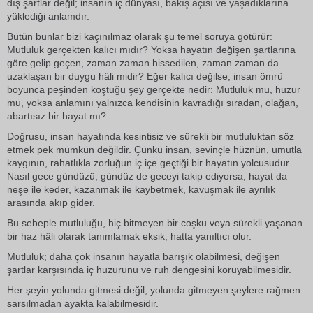
dış şartlar değil; insanın iç dünyası, bakış açısı ve yaşadıklarına
yüklediği anlamdır.
Bütün bunlar bizi kaçınılmaz olarak şu temel soruya götürür:
Mutluluk gerçekten kalıcı mıdır? Yoksa hayatın değişen şartlarına
göre gelip geçen, zaman zaman hissedilen, zaman zaman da
uzaklaşan bir duygu hâli midir? Eğer kalıcı değilse, insan ömrü
boyunca peşinden koştuğu şey gerçekte nedir: Mutluluk mu, huzur
mu, yoksa anlamını yalnızca kendisinin kavradığı sıradan, olağan,
abartısız bir hayat mı?
Doğrusu, insan hayatında kesintisiz ve sürekli bir mutluluktan söz
etmek pek mümkün değildir. Çünkü insan, sevinçle hüznün, umutla
kaygının, rahatlıkla zorluğun iç içe geçtiği bir hayatın yolcusudur.
Nasıl gece gündüzü, gündüz de geceyi takip ediyorsa; hayat da
neşe ile keder, kazanmak ile kaybetmek, kavuşmak ile ayrılık
arasında akıp gider.
Bu sebeple mutluluğu, hiç bitmeyen bir coşku veya sürekli yaşanan
bir haz hâli olarak tanımlamak eksik, hatta yanıltıcı olur.
Mutluluk; daha çok insanın hayatla barışık olabilmesi, değişen
şartlar karşısında iç huzurunu ve ruh dengesini koruyabilmesidir.
Her şeyin yolunda gitmesi değil; yolunda gitmeyen şeylere rağmen
sarsılmadan ayakta kalabilmesidir.