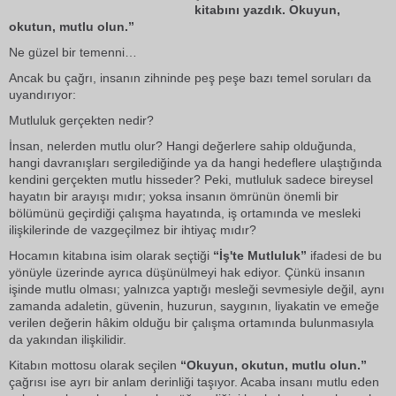
kitabını yazdık. Okuyun,
okutun, mutlu olun.”
Ne güzel bir temenni…
Ancak bu çağrı, insanın zihninde peş peşe bazı temel soruları da
uyandırıyor:
Mutluluk gerçekten nedir?
İnsan, nelerden mutlu olur? Hangi değerlere sahip olduğunda,
hangi davranışları sergilediğinde ya da hangi hedeflere ulaştığında
kendini gerçekten mutlu hisseder? Peki, mutluluk sadece bireysel
hayatın bir arayışı mıdır; yoksa insanın ömrünün önemli bir
bölümünü geçirdiği çalışma hayatında, iş ortamında ve mesleki
ilişkilerinde de vazgeçilmez bir ihtiyaç mıdır?
Hocamın kitabına isim olarak seçtiği
“İş'te Mutluluk”
ifadesi de bu
yönüyle üzerinde ayrıca düşünülmeyi hak ediyor. Çünkü insanın
işinde mutlu olması; yalnızca yaptığı mesleği sevmesiyle değil, aynı
zamanda adaletin, güvenin, huzurun, saygının, liyakatin ve emeğe
verilen değerin hâkim olduğu bir çalışma ortamında bulunmasıyla
da yakından ilişkilidir.
Kitabın mottosu olarak seçilen
“Okuyun, okutun, mutlu olun.”
çağrısı ise ayrı bir anlam derinliği taşıyor. Acaba insanı mutlu eden