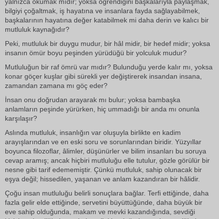
yalnızca okumak mıdır; yoksa öğrendiğini başkalarıyla paylaşmak,
bilgiyi çoğaltmak, iş hayatına ve insanlara fayda sağlayabilmek,
başkalarının hayatına değer katabilmek mi daha derin ve kalıcı bir
mutluluk kaynağıdır?
Peki, mutluluk bir duygu mudur, bir hâl midir, bir hedef midir; yoksa
insanın ömür boyu peşinden yürüdüğü bir yolculuk mudur?
Mutluluğun bir raf ömrü var mıdır? Bulunduğu yerde kalır mı, yoksa
konar göçer kuşlar gibi sürekli yer değiştirerek insandan insana,
zamandan zamana mı göç eder?
İnsan onu doğrudan arayarak mı bulur; yoksa bambaşka
anlamların peşinde yürürken, hiç ummadığı bir anda mı onunla
karşılaşır?
Aslında mutluluk, insanlığın var oluşuyla birlikte en kadim
arayışlarından ve en eski soru ve sorunlarından biridir. Yüzyıllar
boyunca filozoflar, âlimler, düşünürler ve bilim insanları bu soruya
cevap aramış; ancak hiçbiri mutluluğu elle tutulur, gözle görülür bir
nesne gibi tarif edememiştir. Çünkü mutluluk, sahip olunacak bir
eşya değil; hissedilen, yaşanan ve anlam kazandıran bir hâlidir.
Çoğu insan mutluluğu belirli sonuçlara bağlar. Terfi ettiğinde, daha
fazla gelir elde ettiğinde, servetini büyüttüğünde, daha büyük bir
eve sahip olduğunda, makam ve mevki kazandığında, sevdiği