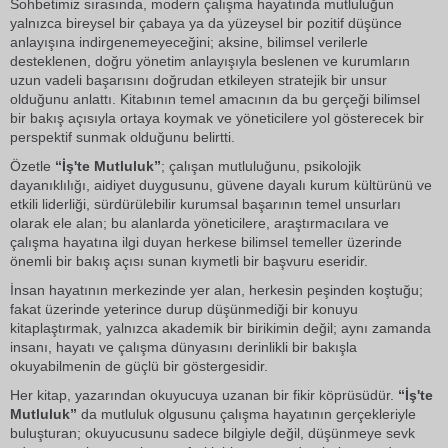
Sohbetimiz sırasında, modern çalışma hayatında mutluluğun
yalnızca bireysel bir çabaya ya da yüzeysel bir
pozitif düşünce
anlayışına indirgenemeyeceğini; aksine, bilimsel verilerle
desteklenen, doğru yönetim anlayışıyla beslenen ve kurumların
uzun vadeli başarısını doğrudan etkileyen stratejik bir unsur
olduğunu anlattı. Kitabının temel amacının da bu gerçeği bilimsel
bir bakış açısıyla ortaya koymak ve yöneticilere yol gösterecek bir
perspektif sunmak olduğunu belirtti.
Özetle
“İş'te Mutluluk”
; çalışan mutluluğunu, psikolojik
dayanıklılığı, aidiyet duygusunu, güvene dayalı kurum kültürünü ve
etkili liderliği, sürdürülebilir kurumsal başarının temel unsurları
olarak ele alan; bu alanlarda yöneticilere, araştırmacılara ve
çalışma hayatına ilgi duyan herkese bilimsel temeller üzerinde
önemli bir bakış açısı sunan kıymetli bir başvuru eseridir.
İnsan hayatının merkezinde yer alan, herkesin peşinden koştuğu;
fakat üzerinde yeterince durup düşünmediği bir konuyu
kitaplaştırmak, yalnızca akademik bir birikimin değil; aynı zamanda
insanı, hayatı ve çalışma dünyasını derinlikli bir bakışla
okuyabilmenin de güçlü bir göstergesidir.
Her kitap, yazarından okuyucuya uzanan bir fikir köprüsüdür.
“İş'te
Mutluluk”
da mutluluk olgusunu çalışma hayatının gerçekleriyle
buluşturan; okuyucusunu sadece bilgiyle değil, düşünmeye sevk