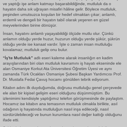
ve yaptığı işe anlam katmayı başarabildiğinde, mutluluk da o
hayatın daha sık uğrayan misafiri hâline gelir. Böylece mutluluk,
peşinden umutsuzca koşulan bir hedef olmaktan çıkar; anlamlı,
erdemli ve dengeli bir hayatın tabiî olarak yeşeren en güzel
meyvelerinden birine dönüşür.
İnsan, hayatını anlamlı yaşayabildiği ölçüde mutlu olur. Çünkü
anlamın olduğu yerde huzur, huzurun olduğu yerde şükür, şükrün
olduğu yerde ise kanaat vardır. İşte o zaman insan mutluluğu
kovalamaz; mutluluk gelip onu bulur.
“İş'te Mutluluk”
adlı eseri kaleme alarak insanlığın en kadim
arayışlarından biri olan mutluluk kavramını iş hayatı ekseninde ele
alan Osmaniye Korkut Ata Üniversitesi Öğretim Üyesi ve aynı
zamanda Türk Ocakları Osmaniye Şubesi Başkan Yardımcısı Prof.
Dr. Mustafa Fedai Çavuş hocamı gönülden tebrik ediyorum.
Kitabın adını ilk duyduğumda, doğrusu mutluluğu genel çerçevede
ele alan bir kişisel gelişim eseri olduğunu düşünmüştüm. Bu
izlenimimi kendisiyle yaptığımız telefon görüşmesinde de paylaştım.
Hocamız ise kitabın ana temasının mutluluk olmakla birlikte, asıl
odağının iş hayatında mutluluğun nasıl inşa edileceği, nasıl
sürdürülebileceği ve bunun kurumlara nasıl değer kattığı olduğunu
ifade etti.