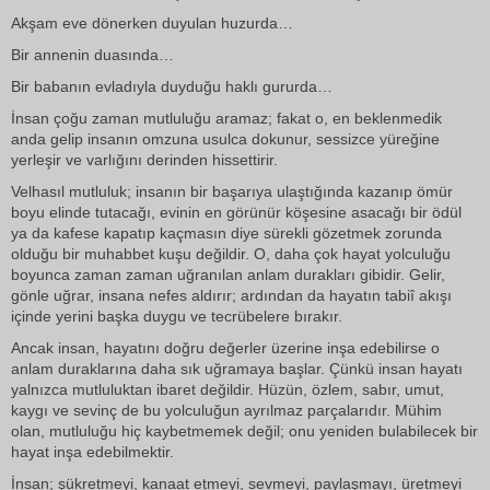
Akşam eve dönerken duyulan huzurda…
Bir annenin duasında…
Bir babanın evladıyla duyduğu haklı gururda…
İnsan çoğu zaman mutluluğu aramaz; fakat o, en beklenmedik
anda gelip insanın omzuna usulca dokunur, sessizce yüreğine
yerleşir ve varlığını derinden hissettirir.
Velhasıl mutluluk; insanın bir başarıya ulaştığında kazanıp ömür
boyu elinde tutacağı, evinin en görünür köşesine asacağı bir ödül
ya da kafese kapatıp kaçmasın diye sürekli gözetmek zorunda
olduğu bir muhabbet kuşu değildir. O, daha çok hayat yolculuğu
boyunca zaman zaman uğranılan anlam durakları gibidir. Gelir,
gönle uğrar, insana nefes aldırır; ardından da hayatın tabiî akışı
içinde yerini başka duygu ve tecrübelere bırakır.
Ancak insan, hayatını doğru değerler üzerine inşa edebilirse o
anlam duraklarına daha sık uğramaya başlar. Çünkü insan hayatı
yalnızca mutluluktan ibaret değildir. Hüzün, özlem, sabır, umut,
kaygı ve sevinç de bu yolculuğun ayrılmaz parçalarıdır. Mühim
olan, mutluluğu hiç kaybetmemek değil; onu yeniden bulabilecek bir
hayat inşa edebilmektir.
İnsan; şükretmeyi, kanaat etmeyi, sevmeyi, paylaşmayı, üretmeyi