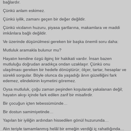
bağlardır.
Çünkü anlam eskimez.
Çünkü iyilik, zamanı geçen bir değer değildir.
Çünkü vicdanın huzuru, piyasa şartlarına, makamlara ve maddi
imkânlara bağlı değildir.
Ve üzerinde düşünülmesi gereken bir başka önemli soru daha:
Mutluluk aramakla bulunur mu?
Hayatın kendine özgü ilginç bir hakikati vardır. İnsan bazen
mutluluğu doğrudan aradıkça ondan uzaklaşır. Çünkü onu
ulaşılması gereken bir hedefe dönüştürür; ölçer, tartar, hesaplar ve
sürekli sorgular. Böyle olunca da yaşadığı ânın güzelliğini fark
edemez, elindekinin kıymetini göremez.
Oysa mutluluk, çoğu zaman peşinden koşularak yakalanan değil;
hayatın akışı içinde fark edilen zarif bir misafirdir.
Bir çocuğun içten tebessümünde…
Bir dostun samimiyetinde…
Yapılan bir iyiliğin ardından hissedilen gönül huzurunda…
Alın teriyle tamamlanmış helâl bir emeğin verdiği iç rahatlığında…