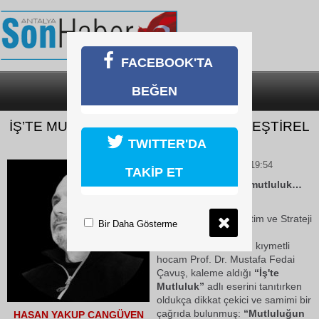
FACEBOOK'TA
BEĞEN
SON DAKİKA
KATEGORİLER
İŞ’TE MUTLULUK KİTABI ÜZERİNE ELEŞTİREL
BİR YAZI
TWITTER'DA
07 Temmuz 2026 Salı 19:54
TAKİP ET
İş’te mutluluk, işte mutluluk…
Osmaniye Korkut Ata
Üniversitesi’nin Yönetim ve Strateji
Bir Daha Gösterme
alanındaki değerli
akademisyenlerinden kıymetli
hocam Prof. Dr. Mustafa Fedai
Çavuş, kaleme aldığı
“İş'te
Mutluluk”
adlı eserini tanıtırken
oldukça dikkat çekici ve samimi bir
çağrıda bulunmuş:
“Mutluluğun
HASAN YAKUP CANGÜVEN