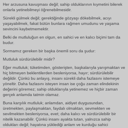
Her arzusuna kavuşması değil; sahip olduklarının kıymetini bilerek
onlarla yetinebilmeyi öğrenebilmesidir.
Sürekli gülmek değil; gerektiğinde gözyaşı dökebilmek, acıyı
yaşayabilmek, fakat bütün bunlara rağmen umudunu ve yaşama
sevincini kaybetmemektir.
Belki de mutluluğun en olgun, en sahici ve en kalıcı biçimi tam da
budur.
Sormamız gereken bir başka önemli soru da şudur:
Mutluluk sürdürülebilir midir?
Eğer mutluluk; tüketimden, gösterişten, başkalarıyla yarışmaktan ve
hiç bitmeyen beklentilerden besleniyorsa, hayır; sürdürülebilir
değildir. Çünkü bu anlayış, insanı sürekli daha fazlasını istemeye
yöneltir. Daha fazlasını isteyen insan ise çoğu zaman elindekinin
değerini göremez; sahip olduklarıyla yetinemez ve hiçbir zaman
gerçek anlamda tatmin olamaz.
Buna karşılık mutluluk; anlamdan, aidiyet duygusundan,
üretmekten, paylaşmaktan, faydalı olmaktan, sevmekten ve
sevilmekten besleniyorsa, evet; daha kalıcı ve sürdürülebilir bir
nitelik kazanabilir. Çünkü insanı ayakta tutan, yalnızca sahip
oldukları değil; hayatına yüklediği anlam ve kurduğu sahici