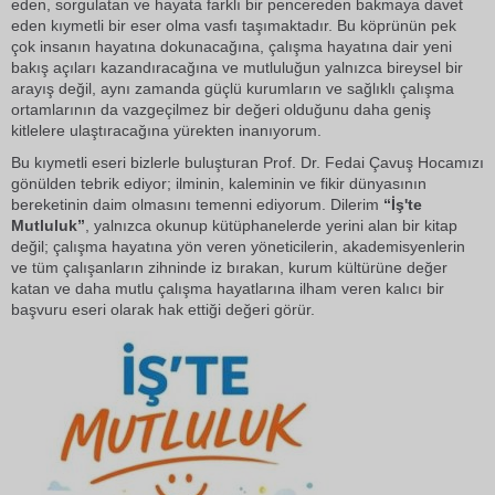
eden, sorgulatan ve hayata farklı bir pencereden bakmaya davet
eden kıymetli bir eser olma vasfı taşımaktadır. Bu köprünün pek
çok insanın hayatına dokunacağına, çalışma hayatına dair yeni
bakış açıları kazandıracağına ve mutluluğun yalnızca bireysel bir
arayış değil, aynı zamanda güçlü kurumların ve sağlıklı çalışma
ortamlarının da vazgeçilmez bir değeri olduğunu daha geniş
kitlelere ulaştıracağına yürekten inanıyorum.
Bu kıymetli eseri bizlerle buluşturan Prof. Dr. Fedai Çavuş Hocamızı
gönülden tebrik ediyor; ilminin, kaleminin ve fikir dünyasının
bereketinin daim olmasını temenni ediyorum. Dilerim
“İş'te
Mutluluk”
, yalnızca okunup kütüphanelerde yerini alan bir kitap
değil; çalışma hayatına yön veren yöneticilerin, akademisyenlerin
ve tüm çalışanların zihninde iz bırakan, kurum kültürüne değer
katan ve daha mutlu çalışma hayatlarına ilham veren kalıcı bir
başvuru eseri olarak hak ettiği değeri görür.