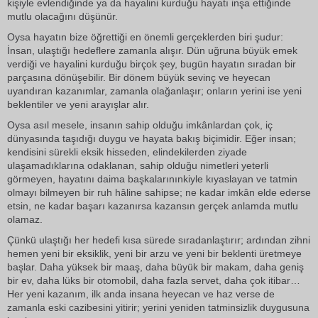
kişiyle evlendiğinde ya da hayalini kurduğu hayatı inşa ettiğinde
mutlu olacağını düşünür.
Oysa hayatın bize öğrettiği en önemli gerçeklerden biri şudur:
İnsan, ulaştığı hedeflere zamanla alışır. Dün uğruna büyük emek
verdiği ve hayalini kurduğu birçok şey, bugün hayatın sıradan bir
parçasına dönüşebilir. Bir dönem büyük sevinç ve heyecan
uyandıran kazanımlar, zamanla olağanlaşır; onların yerini ise yeni
beklentiler ve yeni arayışlar alır.
Oysa asıl mesele, insanın sahip olduğu imkânlardan çok, iç
dünyasında taşıdığı duygu ve hayata bakış biçimidir. Eğer insan;
kendisini sürekli eksik hisseden, elindekilerden ziyade
ulaşamadıklarına odaklanan, sahip olduğu nimetleri yeterli
görmeyen, hayatını daima başkalarınınkiyle kıyaslayan ve tatmin
olmayı bilmeyen bir ruh hâline sahipse; ne kadar imkân elde ederse
etsin, ne kadar başarı kazanırsa kazansın gerçek anlamda mutlu
olamaz.
Çünkü ulaştığı her hedefi kısa sürede sıradanlaştırır; ardından zihni
hemen yeni bir eksiklik, yeni bir arzu ve yeni bir beklenti üretmeye
başlar. Daha yüksek bir maaş, daha büyük bir makam, daha geniş
bir ev, daha lüks bir otomobil, daha fazla servet, daha çok itibar…
Her yeni kazanım, ilk anda insana heyecan ve haz verse de
zamanla eski cazibesini yitirir; yerini yeniden tatminsizlik duygusuna