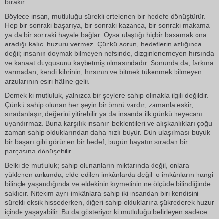
bırakır.
Böylece insan, mutluluğu sürekli ertelenen bir hedefe dönüştürür.
Hep bir sonraki başarıya, bir sonraki kazanca, bir sonraki makama
ya da bir sonraki hayale bağlar. Oysa ulaştığı hiçbir basamak ona
aradığı kalıcı huzuru vermez. Çünkü sorun, hedeflerin azlığında
değil; insanın doymak bilmeyen nefsinde, dizginlenemeyen hırsında
ve kanaat duygusunu kaybetmiş olmasındadır. Sonunda da, farkına
varmadan, kendi kibrinin, hırsının ve bitmek tükenmek bilmeyen
arzularının esiri hâline gelir.
Demek ki mutluluk, yalnızca bir şeylere sahip olmakla ilgili değildir.
Çünkü sahip olunan her şeyin bir ömrü vardır; zamanla eskir,
sıradanlaşır, değerini yitirebilir ya da insanda ilk günkü heyecanı
uyandırmaz. Buna karşılık insanın beklentileri ve alışkanlıkları çoğu
zaman sahip olduklarından daha hızlı büyür. Dün ulaşılması büyük
bir başarı gibi görünen bir hedef, bugün hayatın sıradan bir
parçasına dönüşebilir.
Belki de mutluluk; sahip olunanların miktarında değil, onlara
yüklenen anlamda; elde edilen imkânlarda değil, o imkânların hangi
bilinçle yaşandığında ve eldekinin kıymetinin ne ölçüde bilindiğinde
saklıdır. Nitekim aynı imkânlara sahip iki insandan biri kendisini
sürekli eksik hissederken, diğeri sahip olduklarına şükrederek huzur
içinde yaşayabilir. Bu da gösteriyor ki mutluluğu belirleyen sadece