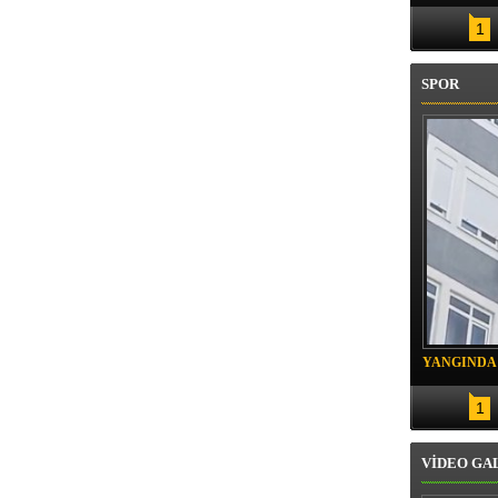
1
SPOR
YANGINDA
KURTARIL
1
VİDEO GA