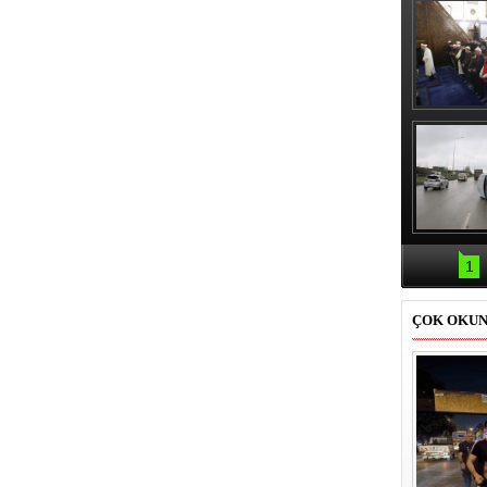
Erbaş, Ha
Veli Cam
teravih 
kıld
Samsun'da
kazası: 
1
ÇOK OKU