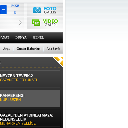
IMKB
%
Altın
6659.71
%0
Dolar
47.6791
SANAT
DÜNYA
GENEL
%0
Euro
55.1258
Arşiv
Günün Haberleri
Ana Sayfa
%0
R
NEYZEN TEVFİK-2
GAZANFER ERYÜKSEL
KAHVERENGİ
NURİ SEZEN
GAZÂLÎ’DEN AYDINLATMAYA:
NEDENSELLİK
MUHARREM YELLİCE