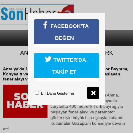
FACEBOOK'TA
BEĞEN
SON DAKİKA
KATEGORİLER
ANTALYA’DA 400 METRELİK TÜRK
BAYRAĞIYLA FENER ALAYI
TWITTER'DA
Antalya'da 19 Mayıs Atatürk'ü Anma, Gençlik ve Spor Bayramı,
TAKİP ET
Konyaaltı varyantta 400 metrelik Türk bayrağıyla başlayan
fener alayı ve paramotor gösterisiyle...
19 Mayıs 2026 Salı 22:28
Bir Daha Gösterme
Antalya'da 19 Mayıs Atatürk'ü Anma,
Gençlik ve Spor Bayramı, Konyaaltı
varyantta 400 metrelik Türk bayrağıyla
başlayan fener alayı ve paramotor
gösterisiyle büyük bir coşkuyla kutlandı.
Kutlamalar Gazapizm konseriyle devam
etti.