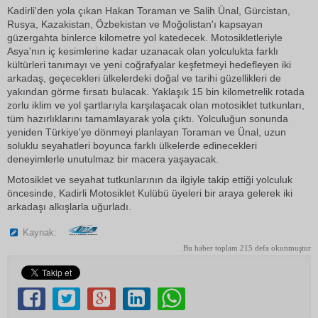
Kadirli'den yola çıkan Hakan Toraman ve Salih Ünal, Gürcistan,
Rusya, Kazakistan, Özbekistan ve Moğolistan'ı kapsayan
güzergahta binlerce kilometre yol katedecek. Motosikletleriyle
Asya'nın iç kesimlerine kadar uzanacak olan yolculukta farklı
kültürleri tanımayı ve yeni coğrafyalar keşfetmeyi hedefleyen iki
arkadaş, geçecekleri ülkelerdeki doğal ve tarihi güzellikleri de
yakından görme fırsatı bulacak. Yaklaşık 15 bin kilometrelik rotada
zorlu iklim ve yol şartlarıyla karşılaşacak olan motosiklet tutkunları,
tüm hazırlıklarını tamamlayarak yola çıktı. Yolculuğun sonunda
yeniden Türkiye'ye dönmeyi planlayan Toraman ve Ünal, uzun
soluklu seyahatleri boyunca farklı ülkelerde edinecekleri
deneyimlerle unutulmaz bir macera yaşayacak.
Motosiklet ve seyahat tutkunlarının da ilgiyle takip ettiği yolculuk
öncesinde, Kadirli Motosiklet Kulübü üyeleri bir araya gelerek iki
arkadaşı alkışlarla uğurladı.
Kaynak:
Bu haber toplam 215 defa okunmuştur