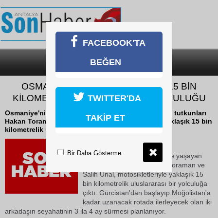
FACEBOOK'TA
BEĞEN
SON DAKİKA
KATEGORİLER
OSMANİYE’DEN MOĞOLİSTAN’A 15 BİN
KİLOMETRELİK MOTOSİKLET YOLCULUĞU
TWITTER'DA
Osmaniye'nin Kadirli ilçesinde yaşayan motosiklet tutkunları
TAKİP ET
Hakan Toraman ve Salih Ünal, motosikletleriyle yaklaşık 15 bin
kilometrelik uluslararası bir...
12 Haziran 2026 Cuma 12:58
Bir Daha Gösterme
Osmaniye'nin Kadirli ilçesinde yaşayan
motosiklet tutkunları Hakan Toraman ve
Salih Ünal, motosikletleriyle yaklaşık 15
bin kilometrelik uluslararası bir yolculuğa
çıktı. Gürcistan'dan başlayıp Moğolistan'a
kadar uzanacak rotada ilerleyecek olan iki
arkadaşın seyahatinin 3 ila 4 ay sürmesi planlanıyor.