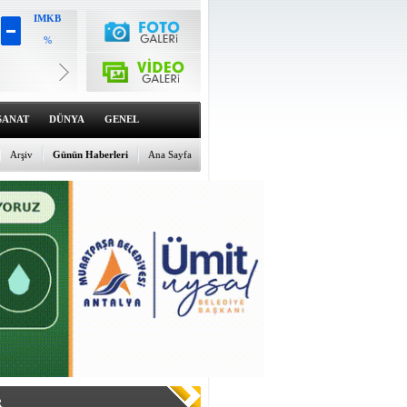
IMKB
%
Altın
6557.27
%1.19
Dolar
47.6973
SANAT
DÜNYA
GENEL
%0.12
Euro
54.9773
Arşiv
Günün Haberleri
Ana Sayfa
%-0.09
R