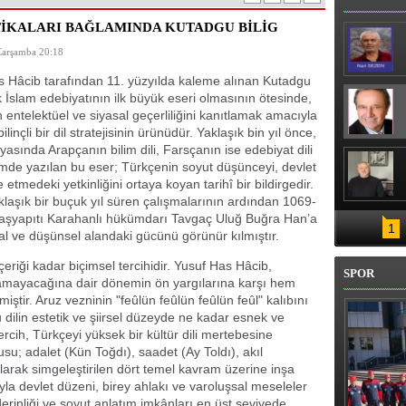
LENİN STARTI VERİLDİ
TİKALARI BAĞLAMINDA KUTADGU BİLİG
Çarşamba 20:18
 Hâcib tarafından 11. yüzyılda kaleme alınan Kutadgu
rk İslam edebiyatının ilk büyük eseri olmasının ötesinde,
n entelektüel ve siyasal geçerliliğini kanıtlamak amacıyla
ilinçli bir dil stratejisinin ürünüdür. Yaklaşık bin yıl önce,
asında Arapçanın bilim dili, Farsçanın ise edebiyat dili
mde yazılan bu eser; Türkçenin soyut düşünceyi, devlet
e etmedeki yetkinliğini ortaya koyan tarihî bir bildirgedir.
laşık bir buçuk yıl süren çalışmalarının ardından 1069-
başyapıtı Karahanlı hükümdarı Tavgaç Uluğ Buğra Han’a
1
l ve düşünsel alandaki gücünü görünür kılmıştır.
içeriği kadar biçimsel tercihidir. Yusuf Has Hâcib,
SPOR
 olamayacağına dair dönemin ön yargılarına karşı hem
iştir. Aruz vezninin "feûlün feûlün feûlün feûl" kalıbını
dilin estetik ve şiirsel düzeyde ne kadar esnek ve
ercih, Türkçeyi yüksek bir kültür dili mertebesine
usu; adalet (Kün Toğdı), saadet (Ay Toldı), akıl
arak simgeleştirilen dört temel kavram üzerine inşa
ğıyla devlet düzeni, birey ahlakı ve varoluşsal meseleler
derinliği ve soyut anlatım imkânları en üst seviyede