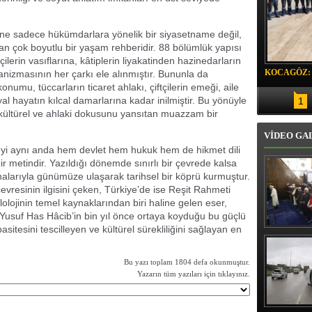
ine sadece hükümdarlara yönelik bir siyasetname değil,
n çok boyutlu bir yaşam rehberidir. 88 bölümlük yapısı
lerin vasıflarına, kâtiplerin liyakatinden hazinedarların
KOCAGÖZ:
nizmasının her çarkı ele alınmıştır. Bununla da
onumu, tüccarların ticaret ahlakı, çiftçilerin emeği, aile
SORUMLU
syal hayatın kılcal damarlarına kadar inilmiştir. Bu yönüyle
1
 kültürel ve ahlaki dokusunu yansıtan muazzam bir
VİDEO GA
eyi aynı anda hem devlet hem hukuk hem de hikmet dili
bir metindir. Yazıldığı dönemde sınırlı bir çevrede kalsa
alarıyla günümüze ulaşarak tarihsel bir köprü kurmuştur.
evresinin ilgisini çeken, Türkiye’de ise Reşit Rahmeti
ilolojinin temel kaynaklarından biri haline gelen eser,
 Yusuf Has Hâcib’in bin yıl önce ortaya koyduğu bu güçlü
pasitesini tescilleyen ve kültürel sürekliliğini sağlayan en
Erbaş, Ha
Veli Cam
teravih 
Bu yazı toplam 1804 defa okunmuştur.
kıld
Yazarın tüm yazıları için tıklayınız.