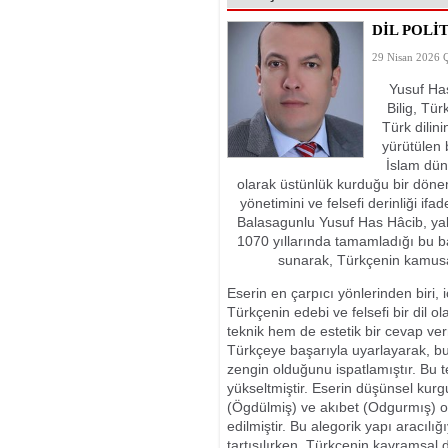
KARŞI MÜCADE
DİL POLİ
29 Nisan 2026 
Yusuf Has
Bilig, Tü
Türk dilini
yürütülen b
İslam düny
olarak üstünlük kurduğu bir döne
yönetimini ve felsefi derinliği ifad
Balasagunlu Yusuf Has Hâcib, yak
1070 yıllarında tamamladığı bu 
sunarak, Türkçenin kamusa
Eserin en çarpıcı yönlerinden biri, 
Türkçenin edebi ve felsefi bir dil
teknik hem de estetik bir cevap verm
Türkçeye başarıyla uyarlayarak, bu 
zengin olduğunu ispatlamıştır. Bu t
yükseltmiştir. Eserin düşünsel kurg
(Ögdülmiş) ve akıbet (Odgurmış) ol
edilmiştir. Bu alegorik yapı aracılı
tartışılırken, Türkçenin kavramsal 