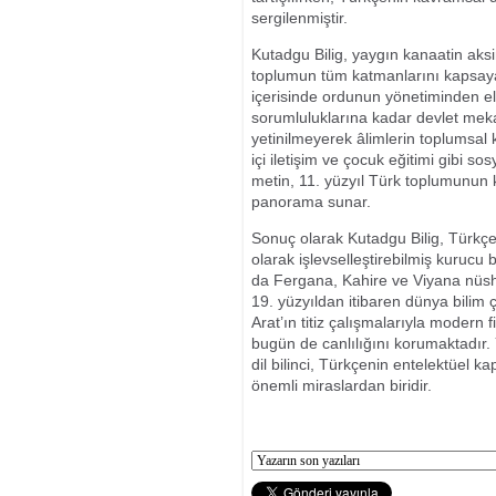
sergilenmiştir.
Kutadgu Bilig, yaygın kanaatin aks
toplumun tüm katmanlarını kapsaya
içerisinde ordunun yönetiminden elçi
sorumluluklarına kadar devlet meka
yetinilmeyerek âlimlerin toplumsal k
içi iletişim ve çocuk eğitimi gibi so
metin, 11. yüzyıl Türk toplumunun
panorama sunar.
Sonuç olarak Kutadgu Bilig, Türkç
olarak işlevselleştirebilmiş kurucu 
da Fergana, Kahire ve Viyana nüsh
19. yüzyıldan itibaren dünya bilim ç
Arat’ın titiz çalışmalarıyla modern f
bugün de canlılığını korumaktadır.
dil bilinci, Türkçenin entelektüel ka
önemli miraslardan biridir.