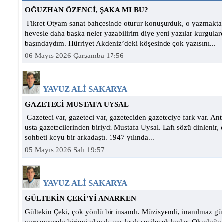
OĞUZHAN ÖZENCİ, ŞAKA MI BU?
Fikret Otyam sanat bahçesinde oturur konuşurduk, o yazmakta
hevesle daha başka neler yazabilirim diye yeni yazılar kurgul
başındaydım. Hürriyet Akdeniz’deki köşesinde çok yazısını...
06 Mayıs 2026 Çarşamba 17:56
YAVUZ ALİ SAKARYA
GAZETECİ MUSTAFA UYSAL
Gazeteci var, gazeteci var, gazeteciden gazeteciye fark var. An
usta gazetecilerinden biriydi Mustafa Uysal. Lafı sözü dinlenir, 
sohbeti koyu bir arkadaştı. 1947 yılında...
05 Mayıs 2026 Salı 19:57
YAVUZ ALİ SAKARYA
GÜLTEKİN ÇEKİ'Yİ ANARKEN
Gültekin Çeki, çok yönlü bir insandı. Müzisyendi, inanılmaz güz
yarışmasında birinci olacak, ses kralı seçilecek kadar. Okuduğu