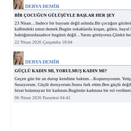
KADININ YARDIMINA İTFAİYE YETİŞTİ
DERYA DEMİR
BİR ÇOCUĞUN GÜLÜŞÜYLE BAŞLAR HER ŞEY
23 Nisan…Sadece bir bayram değil aslında.Bir çocuğun gözlerin
kalbindeki umut demek.Bugün sokaklarda koşan, gülen, hayal 
baktığımızdasadece bugünü değil…Yarını görüyoruz.Çünkü her
22 Nisan 2026 Çarşamba 18:04
DERYA DEMİR
GÜÇLÜ KADIN MI, YORULMUŞ KADIN MI?
Geçen gün bir an durup kendime baktım…Koşturuyorum. Yetiş
Susuyorum. Güçlü duruyorum.Sonra fark ettim.Ben güçlü deği
fırsat bulamayan bir kadınım.Bugünün kadınına bir rol verilmedi
06 Nisan 2026 Pazartesi 04:42