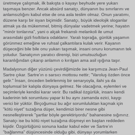
üretmeye çalışmak, ilk bakışta o kayayı beyhude yere yukarı
taşımaya benzer. Ancak absürd sanatçı, dünyanın bu sınırlarını ve
anlamsızlığını kabul etse de ona asla teslim olmaz. Onun yaratımı,
düzene karşı bir isyan biçimidir. Sanatçı, büyük ideolojik sloganlar
atmak ya da mükemmel, bitmiş dünyalar vadetmek yerine; hayatın
"minör tonlarına", yani o alçak frekanslı melankoli ile umut
arasındaki gizli fısıltılara odaklanır. Yaralı toprağa, günlük yaşamın
görünmez emeğine ve ruhsal çalkantılara kulak verir. Kayanın
düşeceğini bile bile onu yukarı taşımak, insani onuru korumanın tek
yoludur. Sanatçının yaratıcı direnişi, bizi umutsuzluğun
karanlığından çıkarıp anlamın o kırılgan ama asil ışığına taşır.
Madalyonun diğer yüzünü çevirdiğimizde ise karşımıza Jean-Paul
Sartre çıkar. Sartre’ın o sarsıcı mottosu nettir; "Varoluş özden önce
gelir." İnsan, önceden belirlenmiş bir senaryoyla, ilahi ya da
toplumsal bir kalıpla dünyaya gelmez. Ne olacağına, eylemleri ve
seçimleriyle kendisi karar verir. Bu radikal özgürlük, insanı kendi
kaderinin tek sorumlusu yapar ki bu aynı zamanda ezici, kaygı
verici bir yüktür. Birçoğumuz bu ağır sorumluluktan kaçmak için
"kötü niyet" tuzağına düşer, kendimizi birer nesne gibi
nesnelleştirerek "şartlar böyle gerektiriyordu" bahanesine sığınırız.
Sanatçı ise bu kötü niyet tuzağına düşmeyi en baştan reddeden
kişidir. Özgürlüğünü sonuna kadar kabul eder ve Sartre’ın
"bağlanma" düşüncesinde olduğu gibi, dünyayı yorumlarken