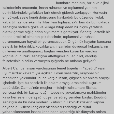
bombardımanının, hızın ve dijital
kakofoninin ortasında, insan ruhunun ve toplumsal yapının
derinliklerindeki çatlakları fark etmek giderek zorlaşıyor. Herkesin
en yüksek sesle kendi doğrusunu haykırdığı bu düzende, kulak
kabartılması gereken fısıltıları kim toplayacak? Tam da bu noktada,
sanatçıyı sadece göze ve kulağa hitap eden bir biçim yaratıcısı
olarak görme sığlığından sıyrılmamız gerekiyor. Sanatçı, estetik bir
nesne üreticisi olmanın çok ötesinde; toplumsal ve ruhsal
durumumuzun hayati bir yorumcusudur. O, günlük hayatın kaosunu
estetik bir tutarlılıkla kucaklayan, insanlığın duygusal frekanslarını
dinleyen ve unuttuğumuz bağları yeniden kuran bir varoluş
köprüsüdür. Peki, sanatçıya atfettiğimiz bu ağır rol, varoluş
felsefesinin o ödün vermeyen ışığında ne anlama geliyor?
Albert Camus, insan varoluşunun temel trajedisini "absürd" yani
uyumsuzluk kavramıyla açıklar. Evren sessizdir, rasyonel bir
mantıktan yoksundur; buna karşın insan, çılgınca bir anlam arayışı
içindedir. İşte bu sessizlik ile anlam arayışı arasındaki uçurum
absürddür. Camus’nün meşhur mitolojik kahramanı Sisifos,
sonsuza dek bir kayayı dağın tepesine yuvarlamaya mahkûmdur;
kaya her seferinde aşağı düşer ve süreç yeniden başlar. Bugünün
sanatçısı da bir nevi modern Sisifos’tur. Ekolojik krizlerin kapıya
dayandığı, kitlesel göçlerin vicdanları zorladığı ve dijital
yabancılaşmanın insanı kendinden kopardığı bir dünyada anlam