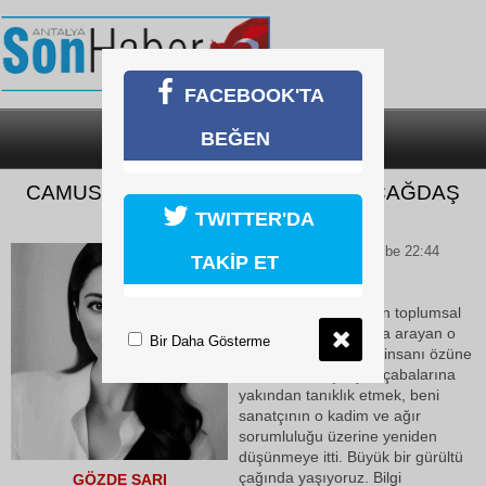
FACEBOOK'TA
BEĞEN
SON DAKİKA
KATEGORİLER
CAMUS VE SARTRE SENTEZİNDE ÇAĞDAŞ
TAVIR
TWITTER'DA
21 Mayıs 2026 Perşembe 22:44
TAKİP ET
Son dönemde sanatın toplumsal
ve ruhsal yaralara şifa arayan o
Bir Daha Gösterme
sessiz dönüşümüne, insanı özüne
döndürmeye çalışan çabalarına
yakından tanıklık etmek, beni
sanatçının o kadim ve ağır
sorumluluğu üzerine yeniden
düşünmeye itti. Büyük bir gürültü
çağında yaşıyoruz. Bilgi
GÖZDE SARI