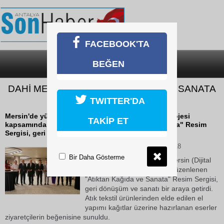
FACEBOOK'TA
BEĞEN
SON DAKİKA
KATEGORİLER
DAHİ MERSİN PROJESİYLE ATIKLAR SANATA
DÖNÜŞTÜ
TWITTER'DA
Mersin'de yürütülen DAHİ Mersin (Dijital Ahilik) Projesi
TAKİP ET
kapsamında düzenlenen "Atıktan Kağıda ve Sanata" Resim
Sergisi, geri dönüşüm ve sanatı bir...
11 Haziran 2026 Perşembe 13:18
Bir Daha Gösterme
Mersin'de yürütülen DAHİ Mersin (Dijital
Ahilik) Projesi kapsamında düzenlenen
"Atıktan Kağıda ve Sanata" Resim Sergisi,
geri dönüşüm ve sanatı bir araya getirdi.
Atık tekstil ürünlerinden elde edilen el
yapımı kağıtlar üzerine hazırlanan eserler
ziyaretçilerin beğenisine sunuldu.