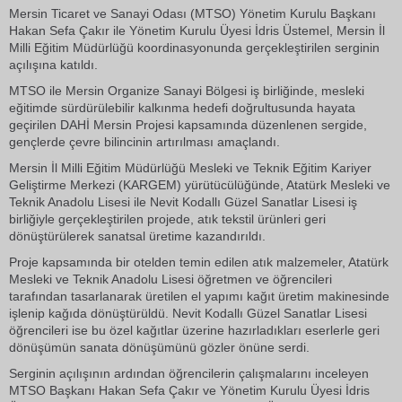
Mersin Ticaret ve Sanayi Odası (MTSO) Yönetim Kurulu Başkanı
Hakan Sefa Çakır ile Yönetim Kurulu Üyesi İdris Üstemel, Mersin İl
Milli Eğitim Müdürlüğü koordinasyonunda gerçekleştirilen serginin
açılışına katıldı.
MTSO ile Mersin Organize Sanayi Bölgesi iş birliğinde, mesleki
eğitimde sürdürülebilir kalkınma hedefi doğrultusunda hayata
geçirilen DAHİ Mersin Projesi kapsamında düzenlenen sergide,
gençlerde çevre bilincinin artırılması amaçlandı.
Mersin İl Milli Eğitim Müdürlüğü Mesleki ve Teknik Eğitim Kariyer
Geliştirme Merkezi (KARGEM) yürütücülüğünde, Atatürk Mesleki ve
Teknik Anadolu Lisesi ile Nevit Kodallı Güzel Sanatlar Lisesi iş
birliğiyle gerçekleştirilen projede, atık tekstil ürünleri geri
dönüştürülerek sanatsal üretime kazandırıldı.
Proje kapsamında bir otelden temin edilen atık malzemeler, Atatürk
Mesleki ve Teknik Anadolu Lisesi öğretmen ve öğrencileri
tarafından tasarlanarak üretilen el yapımı kağıt üretim makinesinde
işlenip kağıda dönüştürüldü. Nevit Kodallı Güzel Sanatlar Lisesi
öğrencileri ise bu özel kağıtlar üzerine hazırladıkları eserlerle geri
dönüşümün sanata dönüşümünü gözler önüne serdi.
Serginin açılışının ardından öğrencilerin çalışmalarını inceleyen
MTSO Başkanı Hakan Sefa Çakır ve Yönetim Kurulu Üyesi İdris