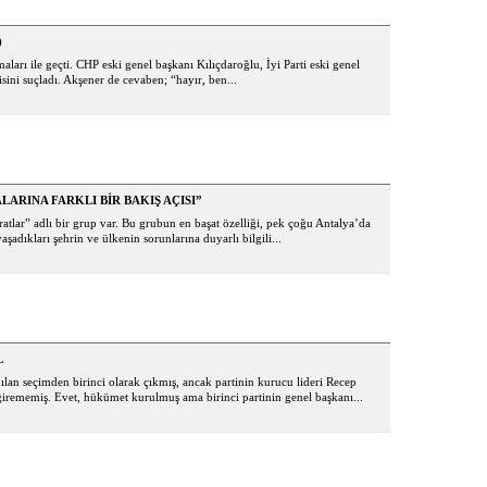
)
şmaları ile geçti. CHP eski genel başkanı Kılıçdaroğlu, İyi Parti eski genel
sini suçladı. Akşener de cevaben; “hayır, ben...
ARINA FARKLI BİR BAKIŞ AÇISI”
lar” adlı bir grup var. Bu grubun en başat özelliği, pek çoğu Antalya’da
aşadıkları şehrin ve ülkenin sorunlarına duyarlı bilgili...
L
pılan seçimden birinci olarak çıkmış, ancak partinin kurucu lideri Recep
irememiş. Evet, hükümet kurulmuş ama birinci partinin genel başkanı...