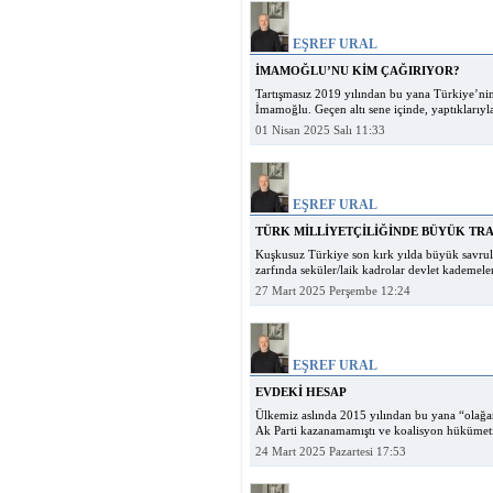
EŞREF URAL
İMAMOĞLU’NU KİM ÇAĞIRIYOR?
Tartışmasız 2019 yılından bu yana Türkiye’nin 
İmamoğlu. Geçen altı sene içinde, yaptıklarıyl
01 Nisan 2025 Salı 11:33
EŞREF URAL
TÜRK MİLLİYETÇİLİĞİNDE BÜYÜK TR
Kuşkusuz Türkiye son kırk yılda büyük savru
zarfında seküler/laik kadrolar devlet kademeler
27 Mart 2025 Perşembe 12:24
EŞREF URAL
EVDEKİ HESAP
Ülkemiz aslında 2015 yılından bu yana “olağanü
Ak Parti kazanamamıştı ve koalisyon hükümeti
24 Mart 2025 Pazartesi 17:53