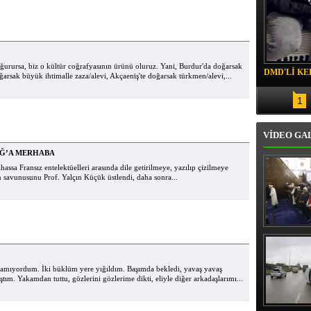
ğurursa, biz o kültür coğrafyasının ürünü oluruz. Yani, Burdur'da doğarsak
DMD'Lİ KE
arsak büyük ihtimalle zaza/alevi, Akçaeniş'te doğarsak türkmen/alevi,...
1
VİDEO GA
AĞ’A MERHABA
hassa Fransız entelektüelleri arasında dile getirilmeye, yazılıp çizilmeye
in savunusunu Prof. Yalçın Küçük üstlendi, daha sonra...
Erbaş, Ha
Veli Cam
teravih 
kıld
lamıyordum. İki büklüm yere yığıldım. Başımda bekledi, yavaş yavaş
ım. Yakamdan tuttu, gözlerini gözlerime dikti, eliyle diğer arkadaşlarımı...