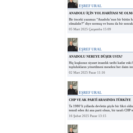
EŞREF URAL
ANADOLU İÇİN YOL HARİTASI NE OLM
Bir önceki yazımızı “Anadolu’nun bir bütün ha
olmalıdır?” diye sormuş ve bunu da bir sonraki
05 Mart 2025 Çarşamba 15:09
EŞREF URAL
ANADOLU NEREYE DÜŞER USTA?
Hiç kuşkusuz siyaset insanlık tarihi kadar eski
toplulukların yönetilmesi meselesi her daim in
02 Mart 2025 Pazar 11:16
EŞREF URAL
CHP VE AK PARTİ ARASINDA TÜRKİYE
Ta 1980’li yıllarda devletin şöyle bir fikri ol
temsil eden iki ana parti olsun, bir tarafı CHP 
16 Şubat 2025 Pazar 13:15