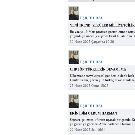
GÖZYAŞI DUY
EŞREF URAL
YENİ TREND; SEKÜLER MİLLİYETÇİLİK
Bu yazıyı 19 Mart protesto gösterilerinde orta
yoğunluğu nedeniyle şimdi fırsat bulabildim. 
30 Nisan 2025 Çarşamba 10:36
EŞREF URAL
CHP JÖN TÜRKLERİN DEVAMI MI?
Ülkemizde sosyal/siyasal gündem o denli hızlı
Unutmuştum, geçen gün birkaç arkadaşımla tele
25 Nisan 2025 Cuma 15:25
EŞREF URAL
EKİN İDİM OLDUM HARMAN
Sapsarı, çelimsiz, üfürsen uçacak bir çocuk. 
ya görür ya görmez. Anne hastanede hizmetli. 
22 Nisan 2025 Salı 16:34