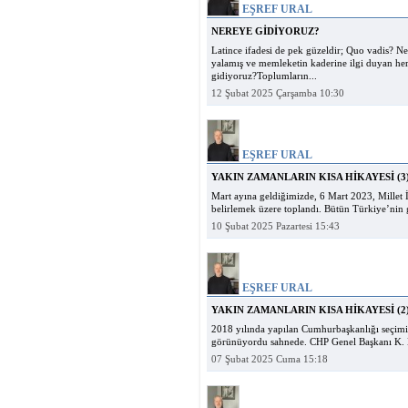
EŞREF URAL
NEREYE GİDİYORUZ?
Latince ifadesi de pek güzeldir; Quo vadis? 
yalamış ve memleketin kaderine ilgi duyan her 
gidiyoruz?Toplumların...
12 Şubat 2025 Çarşamba 10:30
EŞREF URAL
YAKIN ZAMANLARIN KISA HİKAYESİ (3
Mart ayına geldiğimizde, 6 Mart 2023, Millet İ
belirlemek üzere toplandı. Bütün Türkiye’nin 
10 Şubat 2025 Pazartesi 15:43
EŞREF URAL
YAKIN ZAMANLARIN KISA HİKAYESİ (2
2018 yılında yapılan Cumhurbaşkanlığı seçim
görünüyordu sahnede. CHP Genel Başkanı K. Kı
07 Şubat 2025 Cuma 15:18