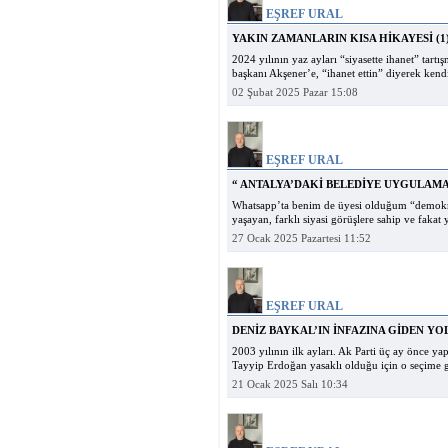
EŞREF URAL
YAKIN ZAMANLARIN KISA HİKAYESİ (1
2024 yılının yaz ayları “siyasette ihanet” tartı
başkanı Akşener’e, “ihanet ettin” diyerek kendi
02 Şubat 2025 Pazar 15:08
EŞREF URAL
“ ANTALYA’DAKİ BELEDİYE UYGULAMAL
Whatsapp’ta benim de üyesi olduğum “demokrat
yaşayan, farklı siyasi görüşlere sahip ve fakat y
27 Ocak 2025 Pazartesi 11:52
EŞREF URAL
DENİZ BAYKAL’IN İNFAZINA GİDEN YO
2003 yılının ilk ayları. Ak Parti üç ay önce ya
Tayyip Erdoğan yasaklı olduğu için o seçime g
21 Ocak 2025 Salı 10:34