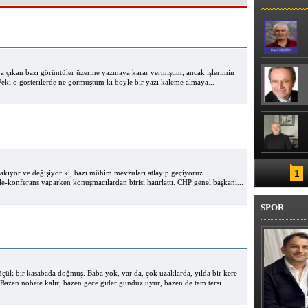
GULANDIRDI
ya çıkan bazı görüntüler üzerine yazmaya karar vermiştim, ancak işlerimin
Peki o gösterilerde ne görmüştüm ki böyle bir yazı kaleme almaya...
1
 akıyor ve değişiyor ki, bazı mühim mevzuları atlayıp geçiyoruz.
-konferans yaparken konuşmacılardan birisi hatırlattı. CHP genel başkanı...
SPOR
Küçük bir kasabada doğmuş. Baba yok, var da, çok uzaklarda, yılda bir kere
Bazen nöbete kalır, bazen gece gider gündüz uyur, bazen de tam tersi....