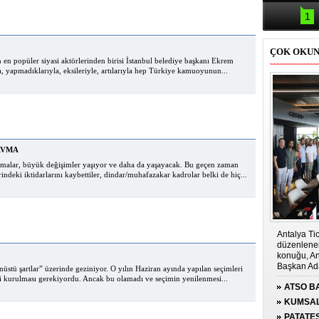
Samsun'da
kazası: 
1
ÇOK OKU
en popüler siyasi aktörlerinden birisi İstanbul belediye başkanı Ekrem
a, yapmadıklarıyla, eksileriyle, artılarıyla hep Türkiye kamuoyunun...
AVMA
lmalar, büyük değişimler yaşıyor ve daha da yaşayacak. Bu geçen zaman
indeki iktidarlarını kaybettiler, dindar/muhafazakar kadrolar belki de hiç...
Antalya Tic
düzenlenen
konuğu, An
Başkan Ada
stü şartlar” üzerinde geziniyor. O yılın Haziran ayında yapılan seçimleri
 kurulması gerekiyordu. Ancak bu olamadı ve seçimin yenilenmesi...
ATSO BA
KONUĞ
KUMSAL
CARETT
PATATE