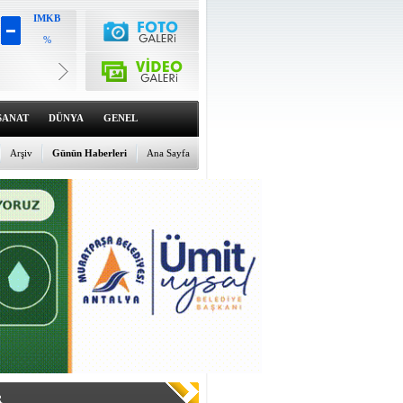
%
Altın
6649.93
%2.62
Dolar
47.6939
%0.1
Euro
SANAT
DÜNYA
GENEL
55.1831
%0.23
Arşiv
Günün Haberleri
Ana Sayfa
R