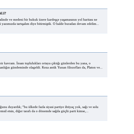
ALI?
linde ve medeni bir hukuk üzere kardeşçe yaşamasının yol haritası ne
 yazımızda tartışalım diye bitirmiştik. O halde buradan devam edelim...
 bir kavram. İnsan toplulukları ortaya çıktığı günlerden bu yana, o
sanlığın gündeminde olageldi. Keza antik Yunan filozofları da, Platon ve...
duğunu duyardık; “bu ülkede fazla siyasi partiye ihtiyaç yok, sağı ve solu
temsil etsin, diğer tarafı da o dönemde sağda güçlü parti kimse,...