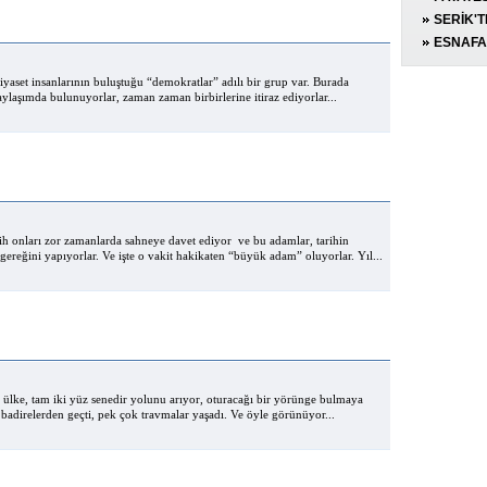
SERİK'TE
YARALA
ESNAFA 
iyaset insanlarının buluştuğu “demokratlar” adılı bir grup var. Burada
paylaşımda bulunuyorlar, zaman zaman birbirlerine itiraz ediyorlar...
 onları zor zamanlarda sahneye davet ediyor ve bu adamlar, tarihin
gereğini yapıyorlar. Ve işte o vakit hakikaten “büyük adam” oluyorlar. Yıl...
 ülke, tam iki yüz senedir yolunu arıyor, oturacağı bir yörünge bulmaya
 badirelerden geçti, pek çok travmalar yaşadı. Ve öyle görünüyor...