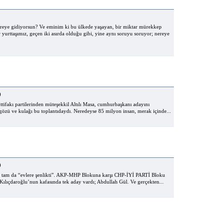
Nereye gidiyorsun? Ve eminim ki bu ülkede yaşayan, bir miktar mürekkep
yurttaşımız, geçen iki asırda olduğu gibi, yine aynı soruyu soruyor; nereye
)
ttifakı partilerinden müteşekkil Altılı Masa, cumhurbaşkanı adayını
gözü ve kulağı bu toplantıdaydı. Neredeyse 85 milyon insan, merak içinde...
)
i tam da “evlere şenlikti”. AKP-MHP Blokuna karşı CHP-İYİ PARTİ Bloku
lıçdaroğlu’nun kafasında tek aday vardı; Abdullah Gül. Ve gerçekten...