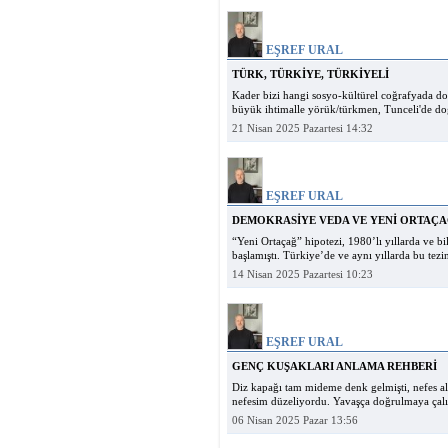
EŞREF URAL
TÜRK, TÜRKİYE, TÜRKİYELİ
Kader bizi hangi sosyo-kültürel coğrafyada do
büyük ihtimalle yörük/türkmen, Tunceli'de doğ
21 Nisan 2025 Pazartesi 14:32
EŞREF URAL
DEMOKRASİYE VEDA VE YENİ ORTAÇ
“Yeni Ortaçağ” hipotezi, 1980’lı yıllarda ve bil
başlamıştı. Türkiye’de ve aynı yıllarda bu tez
14 Nisan 2025 Pazartesi 10:23
EŞREF URAL
GENÇ KUŞAKLARI ANLAMA REHBERİ
Diz kapağı tam mideme denk gelmişti, nefes a
nefesim düzeliyordu. Yavaşça doğrulmaya çalışt
06 Nisan 2025 Pazar 13:56